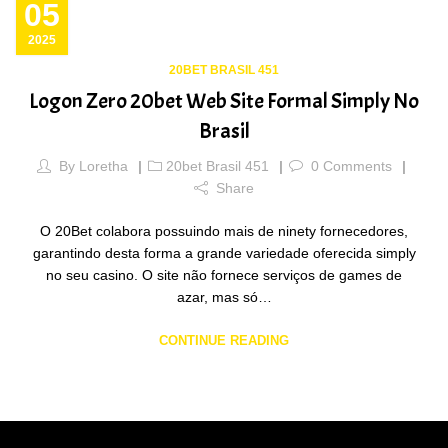
05
2025
20BET BRASIL 451
Logon Zero 20bet Web Site Formal Simply No
Brasil
By
Loretha
20bet Brasil 451
0
Comments
Share
O 20Bet colabora possuindo mais de ninety fornecedores,
garantindo desta forma a grande variedade oferecida simply
no seu casino. O site não fornece serviços de games de
azar, mas só…
CONTINUE READING