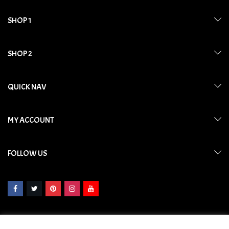
SHOP 1
SHOP 2
QUICK NAV
MY ACCOUNT
FOLLOW US