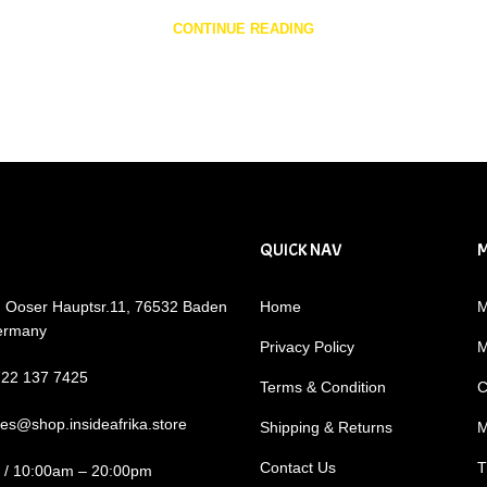
CONTINUE READING
QUICK NAV
: Ooser Hauptsr.11, 76532 Baden
Home
M
ermany
Privacy Policy
M
722 137 7425
Terms & Condition
C
les@shop.insideafrika.store
Shipping & Returns
M
Contact Us
T
i / 10:00am – 20:00pm