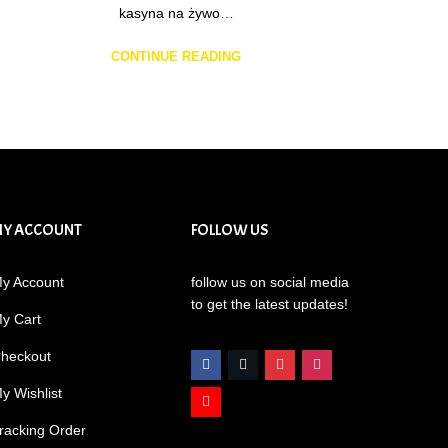
kasyna na żywo…
CONTINUE READING
MY ACCOUNT
FOLLOW US
y Account
follow us on social media
to get the latest updates!
y Cart
heckout
y Wishlist
racking Order